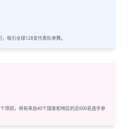
行，吸引全球128支代表队参赛。
个项目，将有来自40个国家和地区的近600名选手参