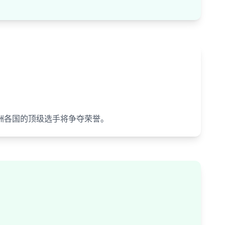
洲各国的顶级选手将争夺荣誉。