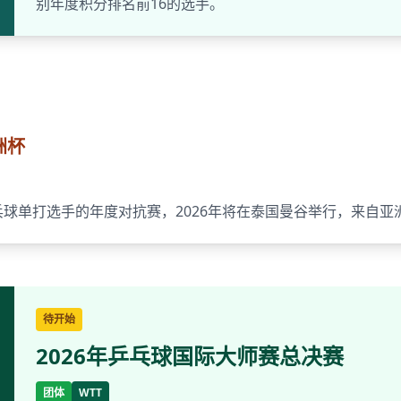
别年度积分排名前16的选手。
洲杯
球单打选手的年度对抗赛，2026年将在泰国曼谷举行，来自亚
待开始
2026年乒乓球国际大师赛总决赛
团体
WTT