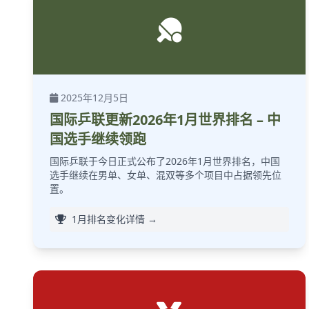
2025年12月5日
国际乒联更新2026年1月世界排名 – 中
国选手继续领跑
国际乒联于今日正式公布了2026年1月世界排名，中国
选手继续在男单、女单、混双等多个项目中占据领先位
置。
1月排名变化详情 →