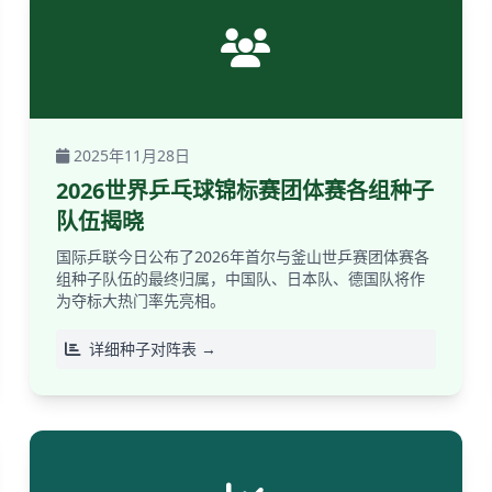
2025年11月28日
2026世界乒乓球锦标赛团体赛各组种子
队伍揭晓
国际乒联今日公布了2026年首尔与釜山世乒赛团体赛各
组种子队伍的最终归属，中国队、日本队、德国队将作
为夺标大热门率先亮相。
详细种子对阵表 →