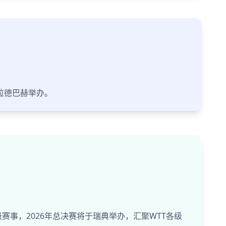
拉德巴赫举办。
级赛事，2026年总决赛将于瑞典举办，汇聚WTT各级