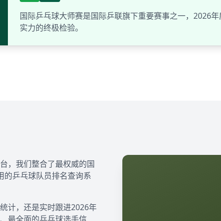
国际乒乓球大师赛是国际乒联旗下重要赛事之一，2026
实力的终极检验。
台，我们整合了最权威的国
好用的乒乓球队员排名查询系
计，还是实时跟进2026年
、最全面的乒乓球选手信