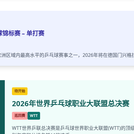
球锦标赛 – 单打赛
洲区域内最高水平的乒乓球赛事之一，2026年将在德国门兴格
待开始
2026年世界乒乓球职业大联盟总决赛
巡回赛
WTT
WTT世界乒联总决赛是乒乓球世界职业大联盟(WTT)的顶