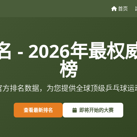
首页
 - 2026年最
榜
官方排名数据，为您提供全球顶级乒乓球运
查看最新排名
即将开始的大赛