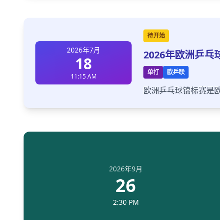
待开始
2026年7月
2026年欧洲乒乓
18
单打
欧乒联
11:15 AM
欧洲乒乓球锦标赛是欧
2026年9月
26
2:30 PM